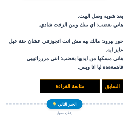
بعد شويه وصل البيت.
هاني بغضب: اي بينك وبين الزفت شادي.
حور ببرود: مالك بيه مش انت اتجوزتني عشان حتة عيل
عايز ايه.
هاني مسكها من ايديها بغضب: انتي مررراتيييي
فاهمةةةة ليا انا وبس.
السابق
متابعة القراءة
الخبر التالي
إعلان ممول