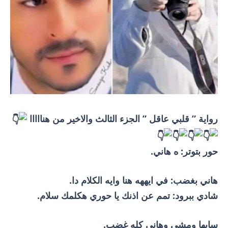
رواية ” قلبي عاقل ” الجزء الثالث والاخير من هنااااا
حور بتوتر: ه هاني.
هاني بغضب: في ايههه هنا وايه الكلام دا.
شادي ببرود: تمم عن اذنك يا حوري هكلمك سلام.
سابها ومشي وهاني كله غضب.