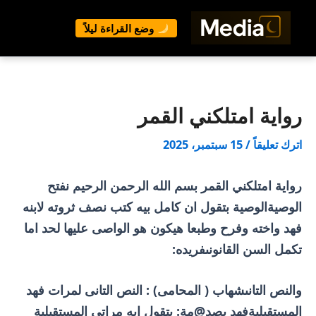
وضع القراءة ليلاً
خطي
لى
لمحتوى
رواية امتلكني القمر
اترك تعليقاً
/
15 سبتمبر، 2025
رواية امتلكني القمر بسم الله الرحمن الرحيم نفتح
الوصيةالوصية بتقول ان كامل بيه كتب نصف ثروته لابنه
فهد واخته وفرح وطبعا هيكون هو الواصى عليها لحد اما
تكمل السن القانونىفريده:
والنص التانىشهاب ( المحامى) : النص التانى لمرات فهد
المستقبليةفهد بصد@مة: بتقول ايه مراتى المستقبلية