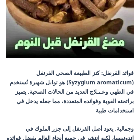
فوائد القرنفل: كنز الطبيعة الصحي القرنفل
(Syzygium aromaticum) هو توابل شهيرة تُستخدم
في الطهي وعـ،ـلاج العديد من الحالات الصحية. يتميز
برائحته القوية وفوائده المتعددة، مما جعله يدخل في
استخدامات طبية
وجمالية. يعود أصل القرنفل إلى جزر الملوك في
إندونيسيا، لكنه انتشر في جميع أنحاء العالم بفضل فوائده